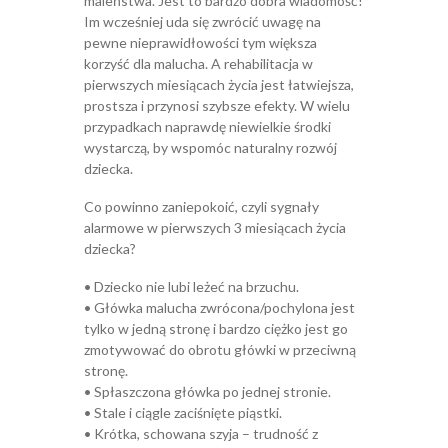
maleństwa. Jest to bardzo dobra wiadomość!
Im wcześniej uda się zwrócić uwagę na
pewne nieprawidłowości tym większa
korzyść dla malucha. A rehabilitacja w
pierwszych miesiącach życia jest łatwiejsza,
prostsza i przynosi szybsze efekty. W wielu
przypadkach naprawdę niewielkie środki
wystarczą, by wspomóc naturalny rozwój
dziecka.
Co powinno zaniepokoić, czyli sygnały
alarmowe w pierwszych 3 miesiącach życia
dziecka?
• Dziecko nie lubi leżeć na brzuchu.
• Główka malucha zwrócona/pochylona jest
tylko w jedną stronę i bardzo ciężko jest go
zmotywować do obrotu główki w przeciwną
stronę.
• Spłaszczona główka po jednej stronie.
• Stale i ciągle zaciśnięte piąstki.
• Krótka, schowana szyja – trudność z