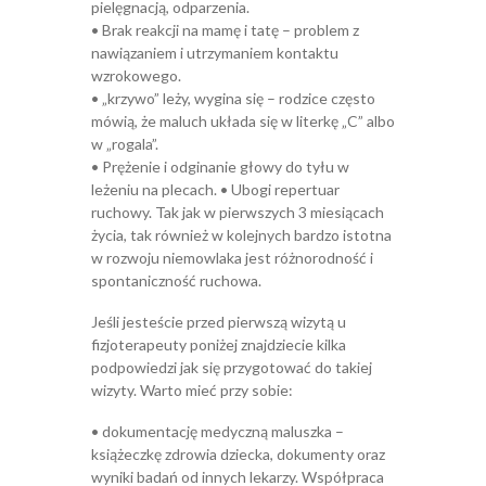
pielęgnacją, odparzenia.
• Brak reakcji na mamę i tatę – problem z
nawiązaniem i utrzymaniem kontaktu
wzrokowego.
• „krzywo” leży, wygina się – rodzice często
mówią, że maluch układa się w literkę „C” albo
w „rogala”.
• Prężenie i odginanie głowy do tyłu w
leżeniu na plecach. • Ubogi repertuar
ruchowy. Tak jak w pierwszych 3 miesiącach
życia, tak również w kolejnych bardzo istotna
w rozwoju niemowlaka jest różnorodność i
spontaniczność ruchowa.
Jeśli jesteście przed pierwszą wizytą u
fizjoterapeuty poniżej znajdziecie kilka
podpowiedzi jak się przygotować do takiej
wizyty. Warto mieć przy sobie:
• dokumentację medyczną maluszka –
książeczkę zdrowia dziecka, dokumenty oraz
wyniki badań od innych lekarzy. Współpraca