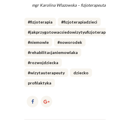
mgr Karolina Wlazowska – fizjoterapeuta
#fizjoterapia
#fizjoterapiadzieci
#jakprzygotowacsiedowizytyufizjoterapeuty
#niemowle
#noworodek
#rehabilitacjaniemowlaka
#rozwojdziecka
#wizytauterapeuty
dziecko
profilaktyka