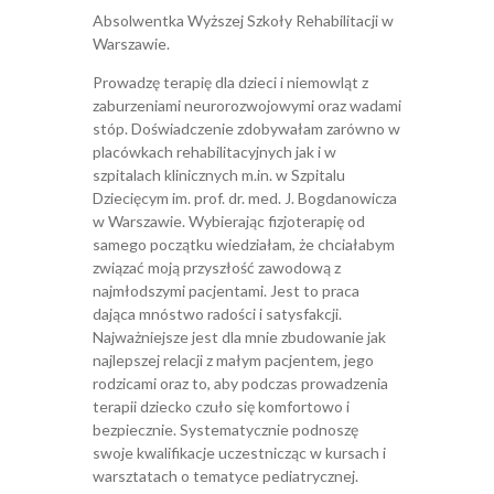
Absolwentka Wyższej Szkoły Rehabilitacji w
Warszawie.
Prowadzę terapię dla dzieci i niemowląt z
zaburzeniami neurorozwojowymi oraz wadami
stóp. Doświadczenie zdobywałam zarówno w
placówkach rehabilitacyjnych jak i w
szpitalach klinicznych m.in. w Szpitalu
Dziecięcym im. prof. dr. med. J. Bogdanowicza
w Warszawie. Wybierając fizjoterapię od
samego początku wiedziałam, że chciałabym
związać moją przyszłość zawodową z
najmłodszymi pacjentami. Jest to praca
dająca mnóstwo radości i satysfakcji.
Najważniejsze jest dla mnie zbudowanie jak
najlepszej relacji z małym pacjentem, jego
rodzicami oraz to, aby podczas prowadzenia
terapii dziecko czuło się komfortowo i
bezpiecznie. Systematycznie podnoszę
swoje kwalifikacje uczestnicząc w kursach i
warsztatach o tematyce pediatrycznej.