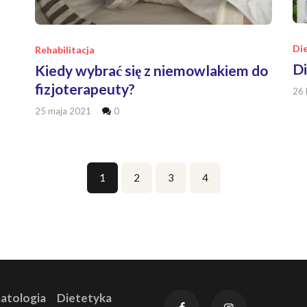
Di
Rehabilitacja
Di
Kiedy wybrać się z niemowlakiem do
fizjoterapeuty?
26 
25 maja 2021
0
Page
1
Page
2
Page
3
Page
4
atologia
Dietetyka