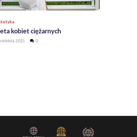
etetyka
eta kobiet ciężarnych
kwietnia 2021
0