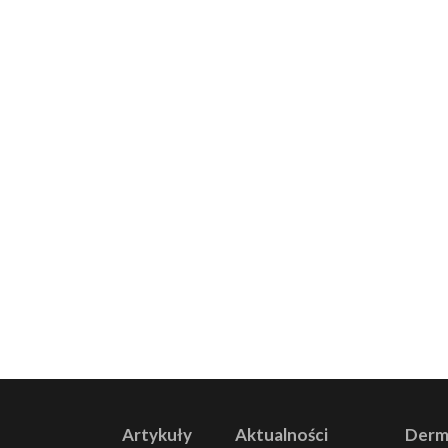
Nawigacja
po
wpisach
Artykuły
Aktualności
Derm