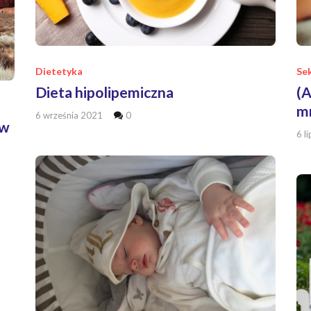
Dietetyka
Se
Dieta hipolipemiczna
(A
mr
6 września 2021
0
 w
6 l