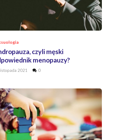
ksuologia
dropauza, czyli męski
dpowiednik menopauzy?
listopada 2021
0