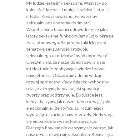
My ludzie jesteśmy seksualni. Wszyscy po
kolei. Każdy z nas. I mniejsi i więksi. I starsi i
młodsi. Kiedyś uważano, że jesteśmy
seksualni od urodzenia do śmierci.
Współczesne badania udowodniły, że jako
istoty seksualne funkcjonujemy już w okresie
życia płodowego. Skąd więc taki lęk przed
tematyką seksualności i rozwoju
seksualnego u rodziców i osób dorosłych?
Cieszymy się, że nasze dzieci rozwijają się
intelektualnie zdobywając wiedzę i nowe
umiejętności. Odczuwamy dumę widząc
rozwój społeczny, kiedy dziecko wchodzi w
relacje z innymi, kiedy i w jaki sposób je
tworzy oraz podtrzymuje. Budujące jest,
kiedy słyszymy, jak nasze dzieci rozwijają się
emocjonalnie, identyfikując, rozumiejąc i
wyrażając uczucia, a nawet wtedy, kiedy stają
się empatyczne i współodczuwające.
Dlaczego bowiem nie cieszymy się widząc, jak
nasz urwis rozwija się seksualnie? Boimy się…