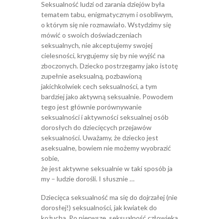
Seksualność ludzi od zarania dziejów była
tematem tabu, enigmatycznym i osobliwym,
o którym się nie rozmawiało. Wstydzimy się
mówić o swoich doświadczeniach
seksualnych, nie akceptujemy swojej
cielesności, krygujemy się by nie wyjść na
zboczonych. Dziecko postrzegamy jako istotę
zupełnie aseksualną, pozbawioną
jakichkolwiek cech seksualności, a tym
bardziej jako aktywną seksualnie. Powodem
tego jest głównie porównywanie
seksualności i aktywności seksualnej osób
dorosłych do dziecięcych przejawów
seksualności. Uważamy, że dziecko jest
aseksualne, bowiem nie możemy wyobrazić
sobie,
że jest aktywne seksualnie w taki sposób ja
my – ludzie dorośli. I słusznie …
Dziecięca seksualność ma się do dojrzałej (nie
dorosłej!) seksualności, jak kwiatek do
kożucha. Po pierwsze, seksualność człowieka