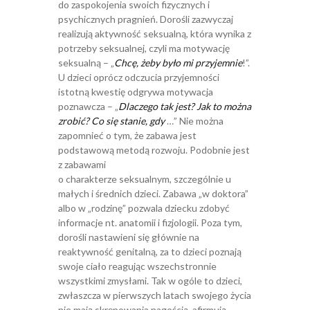
do zaspokojenia swoich fizycznych i
psychicznych pragnień. Dorośli zazwyczaj
realizują aktywność seksualną, która wynika z
potrzeby seksualnej, czyli ma motywację
seksualną – „
Chcę, żeby było mi przyjemnie
!”.
U dzieci oprócz odczucia przyjemności
istotną kwestię odgrywa motywacja
poznawcza – „
Dlaczego tak jest? Jak to można
zrobić? Co się stanie, gdy
…” Nie można
zapomnieć o tym, że zabawa jest
podstawową metodą rozwoju. Podobnie jest
z zabawami
o charakterze seksualnym, szczególnie u
małych i średnich dzieci. Zabawa „w doktora”
albo w „rodzinę” pozwala dziecku zdobyć
informacje nt. anatomii i fizjologii. Poza tym,
dorośli nastawieni się głównie na
reaktywność genitalną, za to dzieci poznają
swoje ciało reagując wszechstronnie
wszystkimi zmysłami. Tak w ogóle to dzieci,
zwłaszcza w pierwszych latach swojego życia
nie mają skrępowania nagością, afirmują