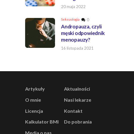
20 maja 2022
Seksuologia
0
Andropauza, czyli
męski odpowiednik
menopauzy?
16 listopada 2021
Artykuły
Aktualności
O mnie
Nasi lekarze
Licencja
Kontakt
Kalkulator BMI
Do pobrania
Media o nas