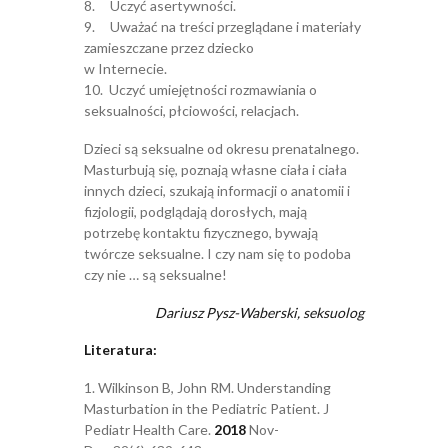
8. Uczyć asertywności.
9. Uważać na treści przeglądane i materiały
zamieszczane przez dziecko
w Internecie.
10. Uczyć umiejętności rozmawiania o
seksualności, płciowości, relacjach.
Dzieci są seksualne od okresu prenatalnego.
Masturbują się, poznają własne ciała i ciała
innych dzieci, szukają informacji o anatomii i
fizjologii, podglądają dorosłych, mają
potrzebę kontaktu fizycznego, bywają
twórcze seksualne. I czy nam się to podoba
czy nie … są seksualne!
Dariusz Pysz-Waberski, seksuolog
Literatura
:
1. Wilkinson B, John RM. Understanding
Masturbation in the Pediatric Patient. J
Pediatr Health Care.
2018
Nov-