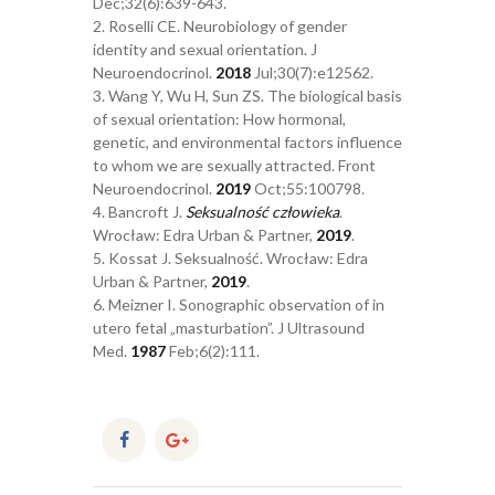
Dec;32(6):639-643.
2. Roselli CE. Neurobiology of gender
identity and sexual orientation. J
Neuroendocrinol.
2018
Jul;30(7):e12562.
3. Wang Y, Wu H, Sun ZS. The biological basis
of sexual orientation: How hormonal,
genetic, and environmental factors influence
to whom we are sexually attracted. Front
Neuroendocrinol.
2019
Oct;55:100798.
4. Bancroft J.
Seksualność człowieka
.
Wrocław: Edra Urban & Partner,
2019
.
5. Kossat J. Seksualność. Wrocław: Edra
Urban & Partner,
2019
.
6. Meizner I. Sonographic observation of in
utero fetal „masturbation”. J Ultrasound
Med.
1987
Feb;6(2):111.