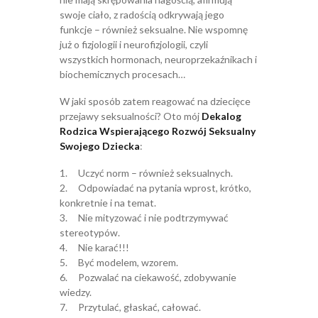
swoje ciało, z radością odkrywają jego
funkcje – również seksualne. Nie wspomnę
już o fizjologii i neurofizjologii, czyli
wszystkich hormonach, neuroprzekaźnikach i
biochemicznych procesach…
W jaki sposób zatem reagować na dziecięce
przejawy seksualności? Oto mój
Dekalog
Rodzica Wspierającego Rozwój Seksualny
Swojego Dziecka
:
1. Uczyć norm – również seksualnych.
2. Odpowiadać na pytania wprost, krótko,
konkretnie i na temat.
3. Nie mityzować i nie podtrzymywać
stereotypów.
4. Nie karać!!!
5. Być modelem, wzorem.
6. Pozwalać na ciekawość, zdobywanie
wiedzy.
7. Przytulać, głaskać, całować.