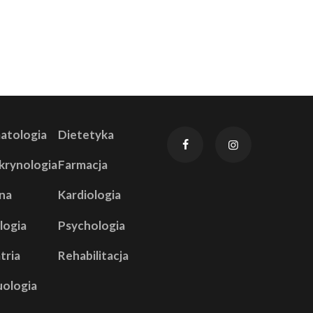
atologia
Dietetyka
krynologia
Farmacja
na
Kardiologia
logia
Psychologia
tria
Rehabilitacja
uologia