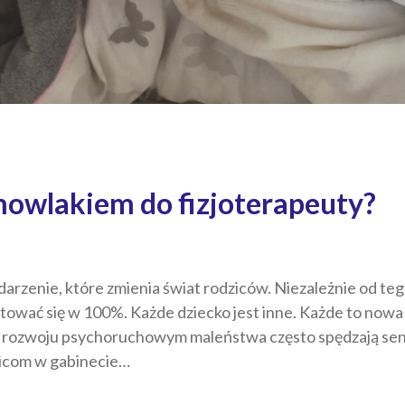
iemowlakiem do fizjoterapeuty?
zenie, które zmienia świat rodziców. Niezależnie od tego 
gotować się w 100%. Każde dziecko jest inne. Każde to now
rozwoju psychoruchowym maleństwa często spędzają sen 
zicom w gabinecie…