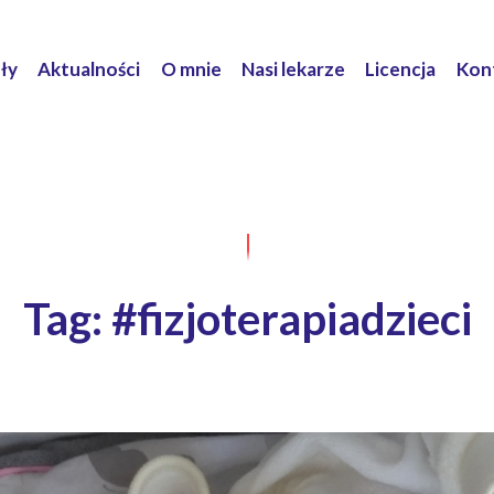
ły
Aktualności
O mnie
Nasi lekarze
Licencja
Kon
Tag: #fizjoterapiadzieci