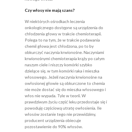
Czy włosy nie mają szans?
W niektórych ośrodkach leczenia
onkologicznego dostępne są urządzenia do
chłodzenia głowy w trakcie chemioterapii.
Polega to na tym, że w trakcie podawania
chemii głowa jest chłodzona, po to by
obkurczyć naczynia krwionośne. Naczyniami
krwionośnymi chemioterapia krąży po całym
naszym ciele i niszczy komórki szybko
dzielące się, w tym komórki raka i mieszka
włosowego. Jeżeli naczynia krwionośne na
owłosionej głowie są obkurczone to chemia
nie może dostać się do mieszka włosowego i
włos nie wypada. Tyle w teorii. W
prawdziwym życiu część leku przedostaje się i
powoduję częściową utratę owłosienia. Ile
włosów zostanie tego nie przewidzimy,
producent urządzenia obiecuje
pozostawienie do 90% włosów.