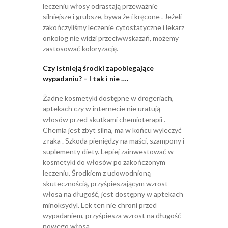
leczeniu włosy odrastają przeważnie
silniejsze i grubsze, bywa że i kręcone . Jeżeli
zakończyliśmy leczenie cytostatyczne i lekarz
onkolog nie widzi przeciwwskazań, możemy
zastosować koloryzację.
Czy istnieją środki zapobiegające
wypadaniu? – I tak i nie ….
Żadne kosmetyki dostępne w drogeriach,
aptekach czy w internecie nie uratują
włosów przed skutkami chemioterapii .
Chemia jest zbyt silna, ma w końcu wyleczyć
z raka . Szkoda pieniędzy na maści, szampony i
suplementy diety. Lepiej zainwestować w
kosmetyki do włosów po zakończonym
leczeniu. Środkiem z udowodnioną
skutecznością, przyśpieszającym wzrost
włosa na długość, jest dostępny w aptekach
minoksydyl. Lek ten nie chroni przed
wypadaniem, przyśpiesza wzrost na długość
nowego włosa.