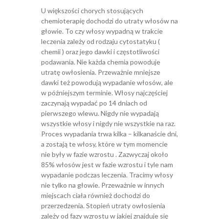
U większości chorych stosujących
chemioterapię dochodzi do utraty włosów na
głowie. To czy włosy wypadną w trakcie
leczenia zależy od rodzaju cytostatyku (
chemii ) oraz jego dawki i częstotliwości
podawania. Nie każda chemia powoduje
utratę owłosienia. Przeważnie mniejsze
dawki też powodują wypadanie włosów, ale
w późniejszym terminie. Włosy najczęściej
zaczynają wypadać po 14 dniach od
pierwszego wlewu. Nigdy nie wypadają
wszystkie włosy i nigdy nie wszystkie na raz.
Proces wypadania trwa kilka – kilkanaście dni,
a zostają te włosy, które w tym momencie
nie były w fazie wzrostu . Zazwyczaj około
85% włosów jest w fazie wzrostu i tyle nam
wypadanie podczas leczenia. Tracimy włosy
nie tylko na głowie. Przeważnie w innych
miejscach ciała również dochodzi do
przerzedzenia. Stopień utraty owłosienia
zależy od fazy wzrostu w jakiej znajduje się