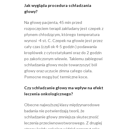
Jak wygląda procedura schładzania
głowy?
Na głowę pacjenta, 45 min przed
rozpoczęciem terapii zakładany jest czepek z
płynem chłodzącym, którego temperatura
wynosi -4 st. C. Czepek na głowie jest przez
cały czas (czyli ok 4-5 godzin ) podawania
kroplówek z cytostatykami oraz do 2 godzin
po zakończonym wlewie. Takiemu zabiegowi
schładzania głowy może towarzyszyć ból
głowy oraz uczucie zimna całego ciała.
Pomocne mogą być termiczne koce.
Czy schładzanie głowy ma wpływ na efekt
leczenia onkologicznego?
Obecne najwyższej klasy międzynarodowe
badania nie potwierdzają teorii, że
schładzanie głowy zmniejsza skuteczność
leczenia przeciwnowotworowego. Z drugiej
strony każdy onkolog widział przerzut raka