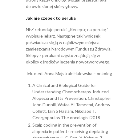
do owłosionej skóry głowy.
Jak nie czepek to peruka
NFZ refunduje peruki. „Receptę na perukę ”
wypisuje lekarz. Następne taki wniosek
poświadcza się ją w najbliższym miejsca
zamieszkania Narodowym Funduszu Zdrowia.
Sklepy z perukami często znajdują się w
okolicy ośrodków leczenia nowotworowego.
lek. med. Anna Majstrak-Hulewska – onkolog
A Clinical and Biological Guide for
Understanding Chemotherapy-Induced
Alopecia and Its Prevention. Christopher
John Dunnill, Wafaa Al-Tameemi, Andrew
Collett, Iain S Haslam, Nikolaos T.
Georgopoulos The oncologist2018
Scalp cooling in the prevention of
alopecia in patients receiving depilating
chemotherapy I. G. Ron, Y. Kalmus, Z.