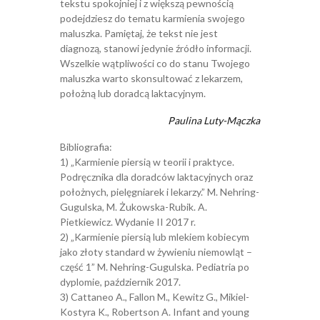
tekstu spokojniej i z większą pewnością
podejdziesz do tematu karmienia swojego
maluszka. Pamiętaj, że tekst nie jest
diagnozą, stanowi jedynie źródło informacji.
Wszelkie wątpliwości co do stanu Twojego
maluszka warto skonsultować z lekarzem,
położną lub doradcą laktacyjnym.
Paulina Luty-Mączka
Bibliografia:
1) „Karmienie piersią w teorii i praktyce.
Podręcznika dla doradców laktacyjnych oraz
położnych, pielęgniarek i lekarzy.” M. Nehring-
Gugulska, M. Żukowska-Rubik. A.
Pietkiewicz. Wydanie II 2017 r.
2) „Karmienie piersią lub mlekiem kobiecym
jako złoty standard w żywieniu niemowląt –
część 1” M. Nehring-Gugulska. Pediatria po
dyplomie, październik 2017.
3) Cattaneo A., Fallon M., Kewitz G., Mikiel-
Kostyra K., Robertson A. Infant and young