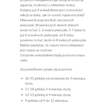
zaparcia, trudności z oddaniem stolca.
Kolejny, już 4 wskaźnikiem jest ocena ilości
mikcji na dobę. Jak to ocenić najskuteczniej?
Mianowicie poprzez ilość moczonych
pieluszek. W pierwszych dwóch dobach
może to być 1-2 mokre pieluszki, 3-7 doba to
już 4-6 mokrych pieluszek, od 8 doby
powinno to być około 6-8 mokrych pieluszek.
Należy pamiętać, że często mocz oddawany
jest razem ze stolcem
Ostatnim wskaźnikiem będą przyrosty masy
ciała.
Za prawidłowe uznaje się przyrosty
26-31 g/dobę od urodzenia do 3 miesiąca
życia;
17-18 g/dobę 3-6 miesiąc życia;
12-13 g/dobę 6-9 miesiąc życia;
9 g/dobę od 9 do 12 miesiąca.