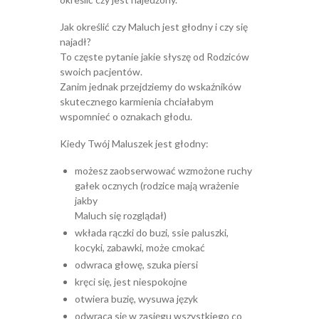
Jak określić czy Maluch jest głodny i czy się
najadł?
To częste pytanie jakie słyszę od Rodziców
swoich pacjentów.
Zanim jednak przejdziemy do wskaźników
skutecznego karmienia chciałabym
wspomnieć o oznakach głodu.
Kiedy Twój Maluszek jest głodny:
możesz zaobserwować wzmożone ruchy
gałek ocznych (rodzice mają wrażenie
jakby
Maluch się rozglądał)
wkłada rączki do buzi, ssie paluszki,
kocyki, zabawki, może cmokać
odwraca głowę, szuka piersi
kręci się, jest niespokojne
otwiera buzię, wysuwa język
odwraca się w zasięgu wszystkiego co