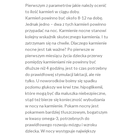
Pierwszym z parametrów jakie należy ocenić
to ilość karmień w ciągu doby.
Karmień powinno być około 8-12 na dobę.
Jednak jedno – dwa z tych karmień powinno
przypadać na noc. Karmienie nocne stanowi
kolejny wskaźnik skutecznego karmienia. I tu
zatrzymam się na chwile. Dlaczego karmienie
nocne jest tak ważne? Po pierwsze w
pierwszym miesiącu życia dziecka przerwy
pomiędzy karmieniami nie powinny być
dłuższe niż 4 godziny, jest to czas potrzebny
do prawidłowej stymulacji laktacji, ale nie
tylko. U noworodków boimy się spadku
poziomu glukozy we krwi tzw. hipoglikemii,
które mogą być dla maluszka niebezpieczne,
stąd też bierze się konieczność wybudzania
w nocy na karmienie. Pokarm nocny jest
pokarmem bardziej tłuszczowym, bogatszym
w kwasy omega-3, potrzebnych do
prawidłowego rozwoju mózgu i wzroku
dziecka. W nocy występuje największy