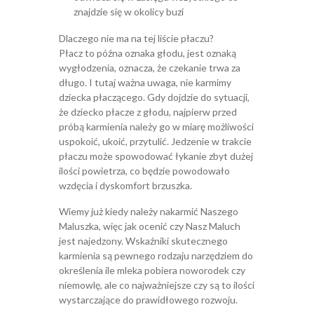
znajdzie się w okolicy buzi
Dlaczego nie ma na tej liście płaczu?
Płacz to późna oznaka głodu, jest oznaką
wygłodzenia, oznacza, że czekanie trwa za
długo. I tutaj ważna uwaga, nie karmimy
dziecka płaczącego. Gdy dojdzie do sytuacji,
że dziecko płacze z głodu, najpierw przed
próbą karmienia należy go w miarę możliwości
uspokoić, ukoić, przytulić. Jedzenie w trakcie
płaczu może spowodować łykanie zbyt dużej
ilości powietrza, co będzie powodowało
wzdęcia i dyskomfort brzuszka.
Wiemy już kiedy należy nakarmić Naszego
Maluszka, więc jak ocenić czy Nasz Maluch
jest najedzony. Wskaźniki skutecznego
karmienia są pewnego rodzaju narzędziem do
określenia ile mleka pobiera noworodek czy
niemowlę, ale co najważniejsze czy są to ilości
wystarczające do prawidłowego rozwoju.