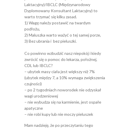
Laktacyjny)/IBCLC (Międzynarodowy
Dyplomowany Konsultant Laktacyjny) to
warto trzymać się kilku zasad.
1) Wagę należy postawić na twardym
podłożu,
2) Maluszka warto ważyć o tej samej porze,
3) Bez ubrania i bez pieluszki.
Co powinno wzbudzić nasz niepokój i kiedy
zwrócić się o pomoc do lekarza, położnej,
CDL lub IBCLC?
– ubytek masy ciała jest większy niż 7%
(ubytek między 7, a 10% wymaga zwiększenia
czujności)
– po 2 tygodniach noworodek nie odzyskał
wagi urodzeniowej
– nie wybudza się na karmienie, jest ospałe
apatyczne
– nie robi kupy lub nie moczy pieluszek
Mam nadzieję, że po przeczytaniu tego