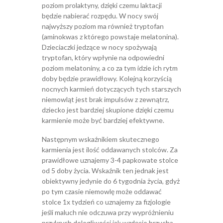
poziom prolaktyny, dzięki czemu laktacji
będzie nabierać rozpędu. W nocy swój
najwyższy poziom ma również tryptofan
(aminokwas z którego powstaje melatonina).
Dzieciaczki jedzące w nocy spożywają
tryptofan, który wpłynie na odpowiedni
poziom melatoniny, a co za tym idzie ich rytm
doby będzie prawidłowy. Kolejną korzyścią
nocnych karmień dotyczących tych starszych
niemowląt jest brak impulsów z zewnątrz,
dziecko jest bardziej skupione dzięki czemu
karmienie może być bardziej efektywne.
Następnym wskaźnikiem skutecznego
karmienia jest ilość oddawanych stolców. Za
prawidłowe uznajemy 3-4 papkowate stolce
od 5 doby życia. Wskaźnik ten jednak jest
obiektywny jedynie do 6 tygodnia życia, gdyż
po tym czasie niemowlę może oddawać
stolce 1x tydzień co uznajemy za fizjologie
jeśli maluch nie odczuwa przy wypróżnieniu
przykrych dolegliwości jak wzdęcie brzucha,