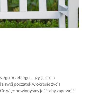
go przebiegu ciąży, jak i dla
ła swój początek w okresie życia
.Co więc powinnyśmy jeść, aby zapewnić