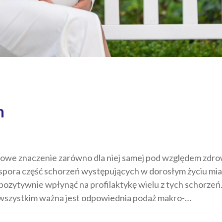
h
owe znaczenie zarówno dla niej samej pod względem zdrowe
e spora część schorzeń występujących w dorosłym życiu mia
ozytywnie wpłynąć na profilaktykę wielu z tych schorzeń
 wszystkim ważna jest odpowiednia podaż makro-…