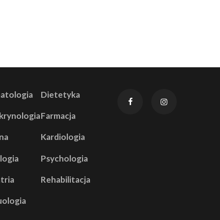
atologia
Dietetyka
krynologia
Farmacja
na
Kardiologia
logia
Psychologia
tria
Rehabilitacja
uologia