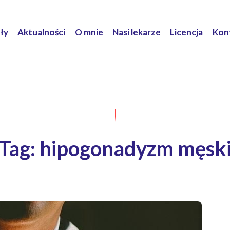
ły
Aktualności
O mnie
Nasi lekarze
Licencja
Kon
Tag: hipogonadyzm męsk