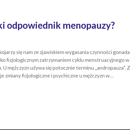
ski odpowiednik menopauzy?
jarzy się nam ze zjawiskiem wygasania czynności gonadalnej
tylko fizjologicznym zatrzymaniem cyklu menstruacyjnego w
. U mężczyzn używa się potocznie terminu „andropauza”. 
e zmiany fizjologiczne i psychiczne u mężczyzn w…