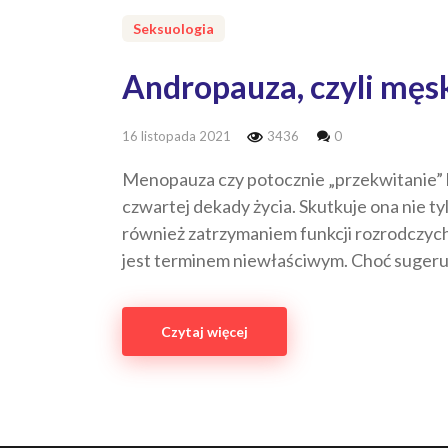
Seksuologia
Andropauza, czyli mę
16 listopada 2021
3436
0
Menopauza czy potocznie „przekwitanie” ko
czwartej dekady życia. Skutkuje ona nie 
również zatrzymaniem funkcji rozrodczych
jest terminem niewłaściwym. Choć sugeruj
Czytaj więcej