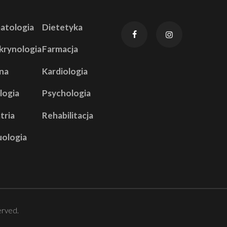
atologia
Dietetyka
krynologia
Farmacja
na
Kardiologia
logia
Psychologia
tria
Rehabilitacja
uologia
erved.